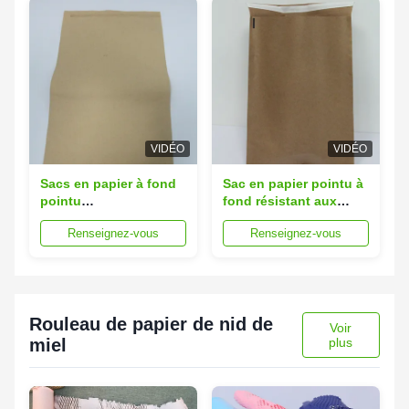
VIDÉO
VIDÉO
Sacs en papier à fond
Sac en papier pointu à
pointu
fond résistant aux
personnalisables
déchirures 25x35cm
Renseignez-vous
Renseignez-vous
10x15 cm Logo de
marque imprimé
Rouleau de papier de nid de
Voir
miel
plus