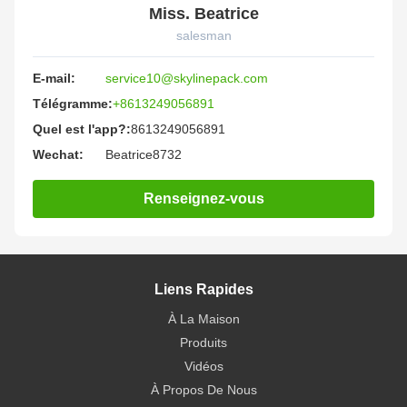
Miss. Beatrice
salesman
E-mail:
service10@skylinepack.com
Télégramme:
+8613249056891
Quel est l'app?:
8613249056891
Wechat:
Beatrice8732
Renseignez-vous
Liens Rapides
À La Maison
Produits
Vidéos
À Propos De Nous