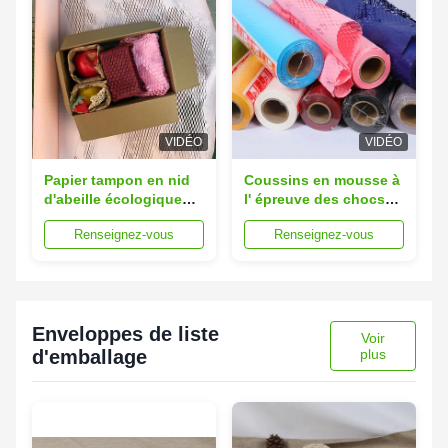
VIDÉO
VIDÉO
Papier tampon en nid
Coussins en mousse à
d'abeille écologique
l' épreuve des chocs
recyclé 2 cm largeur 50
de papier de nid de
Renseignez-vous
Renseignez-vous
cm longueur
miel de couleur 5 cm d'
épaisseur 20x30 cm
Enveloppes de liste
Voir
d'emballage
plus