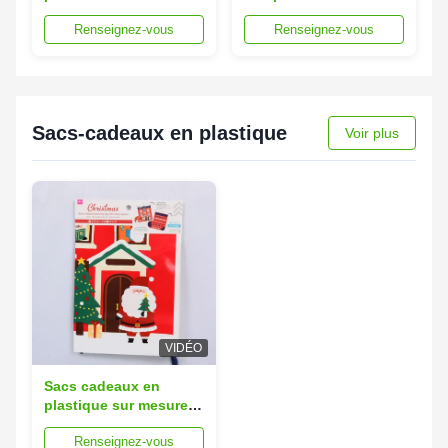
plusieurs couches de
cm Colorier Sacs à os
Renseignez-vous
Renseignez-vous
15x25 cm résistant à
de qualité alimentaire
l'oxygène et à
personnalisés
l'humidité
Sacs-cadeaux en plastique
Voir plus
VIDÉO
Sacs cadeaux en
plastique sur mesure
15x20cm 10 couleurs
Renseignez-vous
disponibles