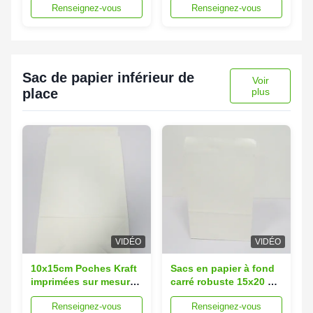
Renseignez-vous
Renseignez-vous
Floral / Geométrique
Padded Mailer
Sac de papier inférieur de
Voir
place
plus
VIDÉO
VIDÉO
10x15cm Poches Kraft
Sacs en papier à fond
imprimées sur mesure
carré robuste 15x20 cm
Enveloppes de
Enveloppes en papier
Renseignez-vous
Renseignez-vous
livraison en papier
recyclé