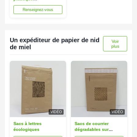
personnalisables
Renseignez-vous
Un expéditeur de papier de nid
Voir
de miel
plus
VIDÉO
VIDÉO
Sacs à lettres
Sacs de courrier
écologiques
dégradables sur
mesure 25x35 cm