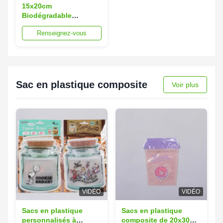
15x20cm
Biodégradable
Fermeture à glissière
Renseignez-vous
Poches écologiques
Compostable Poche à
fermeture à glissière en
plastique
Sac en plastique composite
Voir plus
VIDÉO
VIDÉO
Sacs en plastique
Sacs en plastique
personnalisés à
composite de 20x30