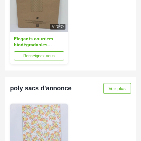
VIDÉO
Elegants courriers
biodégradables
personnalisés 15x20
Renseignez-vous
cm courriers Kraft
recyclés en relief
poly sacs d'annonce
Voir plus