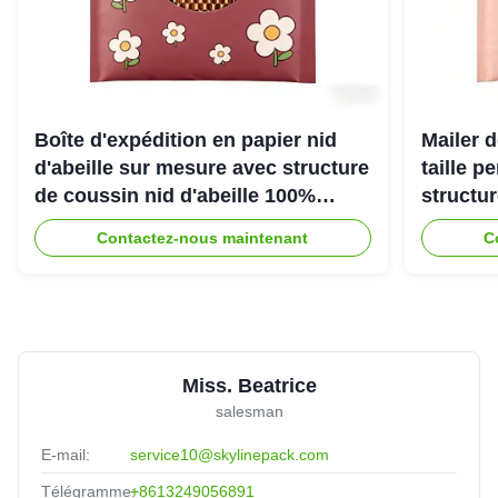
Boîte d'expédition en papier nid
Mailer d
d'abeille sur mesure avec structure
taille p
de coussin nid d'abeille 100%
structu
recyclable pour emballage de
d'abeill
Contactez-nous maintenant
C
protection écologique
une exp
Miss. Beatrice
salesman
E-mail:
service10@skylinepack.com
Télégramme:
+8613249056891