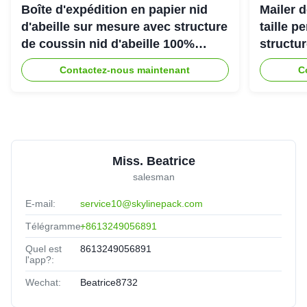
Boîte d'expédition en papier nid
Mailer d
d'abeille sur mesure avec structure
taille p
de coussin nid d'abeille 100%
structu
recyclable pour emballage de
d'abeill
Contactez-nous maintenant
C
protection écologique
une exp
Miss. Beatrice
salesman
E-mail:
service10@skylinepack.com
Télégramme:
+8613249056891
Quel est
8613249056891
l'app?:
Wechat:
Beatrice8732