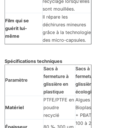
recyclage lorsqu'elles
sont mouillées.
Il répare les
Film qui se
déchirures mineures
guérit lui-
grâce à la technologie
même
des micro-capsules.
Spécifications techniques
Sacs à
Sacs à
fermeture à
fermeture à
Paramètre
glissière en
glissière
plastique
écologiques
PTFE/PTFE en
Algues
Matériel
poudre
Bioplastique
recyclé
+ PBAT
100 à 250
Épaisseur
80 ‰ 300 μm