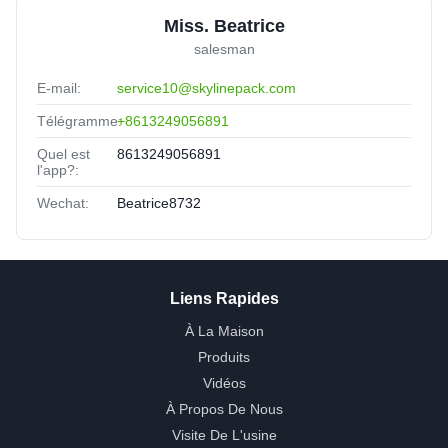
Miss. Beatrice
salesman
E-mail:
service10@skylinepack.com
Télégramme:
+8613249056891
Quel est
8613249056891
l'app?:
Wechat:
Beatrice8732
Liens Rapides
À La Maison
Produits
Vidéos
À Propos De Nous
Visite De L'usine