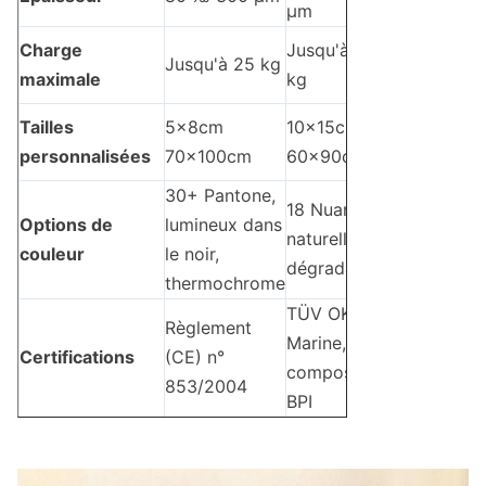
μm
Charge
Jusqu'à 12
Jusqu'à 25 kg
maximale
kg
Tailles
5x8cm
10x15cm
personnalisées
70x100cm
60x90cm
30+ Pantone,
18 Nuances
Options de
lumineux dans
naturelles et
couleur
le noir,
dégradation
thermochrome
TÜV OK
Règlement
Marine,
Certifications
(CE) n°
compost
853/2004
BPI