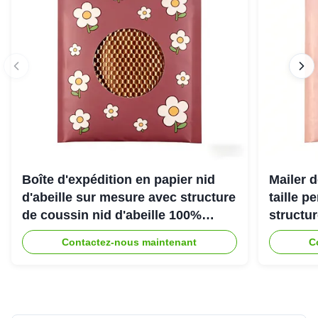
Boîte d'expédition en papier nid
Mailer d
d'abeille sur mesure avec structure
taille p
de coussin nid d'abeille 100%
structu
recyclable pour emballage de
d'abeill
Contactez-nous maintenant
C
protection écologique
une exp