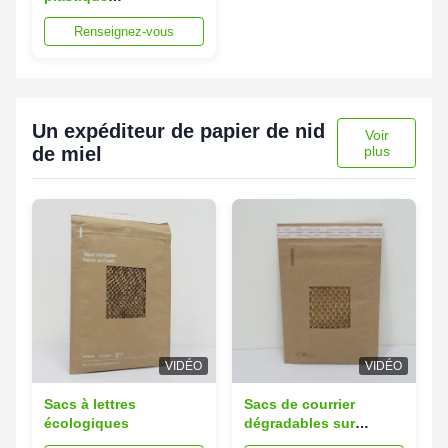
personnalisables
Renseignez-vous
Un expéditeur de papier de nid
Voir
de miel
plus
VIDÉO
VIDÉO
Sacs à lettres
Sacs de courrier
écologiques
dégradables sur
mesure 25x35 cm