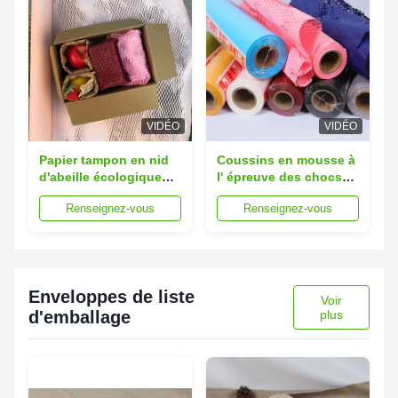
VIDÉO
VIDÉO
Papier tampon en nid
Coussins en mousse à
d'abeille écologique
l' épreuve des chocs
recyclé 2 cm largeur 50
de papier de nid de
Renseignez-vous
Renseignez-vous
cm longueur
miel de couleur 5 cm d'
épaisseur 20x30 cm
Enveloppes de liste
Voir
d'emballage
plus