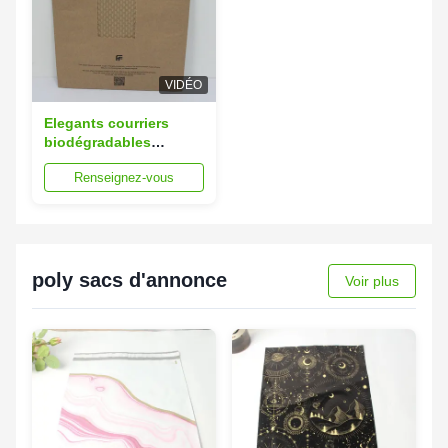
VIDÉO
Elegants courriers
biodégradables
personnalisés 15x20
Renseignez-vous
cm courriers Kraft
recyclés en relief
poly sacs d'annonce
Voir plus