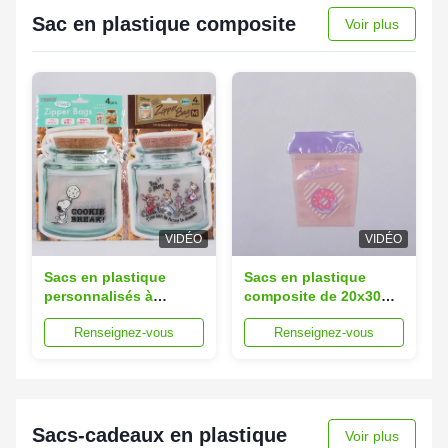
Sac en plastique composite
Voir plus
VIDÉO
VIDÉO
Sacs en plastique
Sacs en plastique
personnalisés à
composite de 20x30
plusieurs couches de
cm Colorier Sacs à os
Renseignez-vous
Renseignez-vous
15x25 cm résistant à
de qualité alimentaire
l'oxygène et à
personnalisés
l'humidité
Sacs-cadeaux en plastique
Voir plus