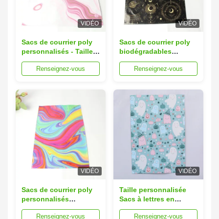
VIDÉO
VIDÉO
Sacs de courrier poly
Sacs de courrier poly
personnalisés - Tailles
biodégradables
de 6x9in à 12x15in,
imprimés sur mesure
Renseignez-vous
Renseignez-vous
écologiques
10x13in
VIDÉO
VIDÉO
Sacs de courrier poly
Taille personnalisée
personnalisés
Sacs à lettres en
enveloppes
plastique poly imprimé
Renseignez-vous
Renseignez-vous
écologiques de 2,3 à 3
Adapté maximum