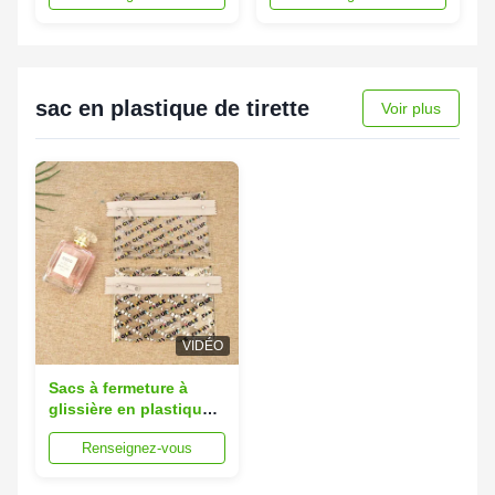
millimètres
largeur 70 cm Possible
sac en plastique de tirette
Voir plus
VIDÉO
Sacs à fermeture à
glissière en plastique
transparent
Renseignez-vous
personnalisé 15x20 cm
Options multicolores