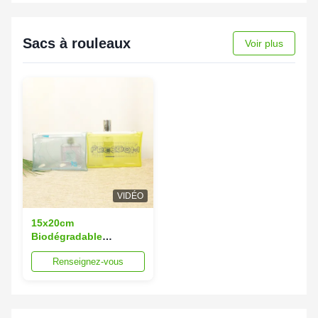
Sacs à rouleaux
Voir plus
VIDÉO
15x20cm
Biodégradable
Fermeture à glissière
Renseignez-vous
Poches écologiques
Compostable Poche à
fermeture à glissière en
plastique