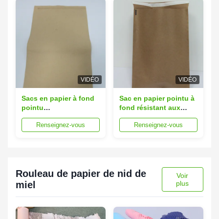
VIDÉO
VIDÉO
Sacs en papier à fond
Sac en papier pointu à
pointu
fond résistant aux
personnalisables
déchirures 25x35cm
Renseignez-vous
Renseignez-vous
10x15 cm Logo de
marque imprimé
Rouleau de papier de nid de
Voir
miel
plus