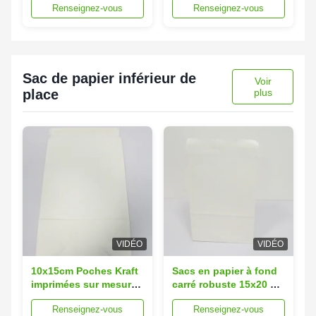
Renseignez-vous
Renseignez-vous
Floral / Geométrique
Padded Mailer
Sac de papier inférieur de
Voir
place
plus
VIDÉO
VIDÉO
10x15cm Poches Kraft
Sacs en papier à fond
imprimées sur mesure
carré robuste 15x20 cm
Enveloppes de
Enveloppes en papier
Renseignez-vous
Renseignez-vous
livraison en papier
recyclé