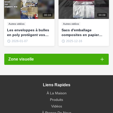
00:16
00:09
Autres vidéos
Autres vidéos
Les enveloppes à bulles
Sacs d'emballage
en poly protègent vos
composites en papier
envois
kraft
2026-01-07
2025-12-16
Zone visuelle
Toutes les vidéos
Paper series
Liens Rapides
Autres vidéos
À La Maison
Produits
Vidéos
À Propos De Nous