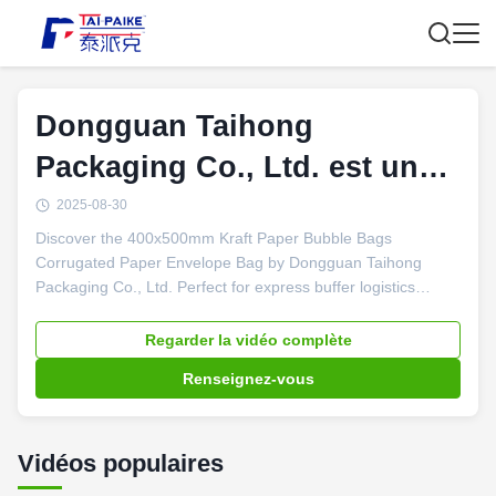
Dongguan Taihong
Packaging Co., Ltd. est une
société de fabrication
2025-08-30
Discover the 400x500mm Kraft Paper Bubble Bags
d'emballages
Corrugated Paper Envelope Bag by Dongguan Taihong
Packaging Co., Ltd. Perfect for express buffer logistics
packaging, this durable bag features 80+80g corrugated
material and comes with adhesive tapes for secure sealing.
Regarder la vidéo complète
Renseignez-vous
Vidéos populaires