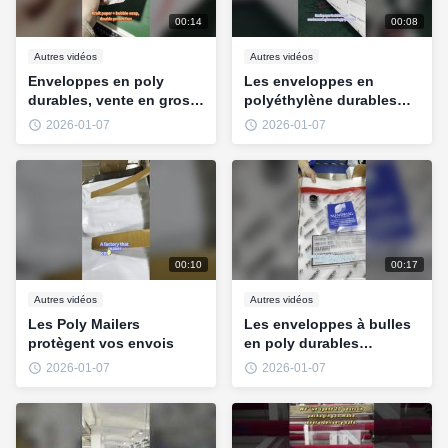
00:14
00:08
Autres vidéos
Autres vidéos
Enveloppes en poly
Les enveloppes en
durables, vente en gros
polyéthylène durables
directe d'usine
sécurisent vos envois
2026-01-07
2026-01-07
00:10
00:17
Autres vidéos
Autres vidéos
Les Poly Mailers
Les enveloppes à bulles
protègent vos envois
en poly durables
protègent vos envois
2026-01-07
2026-01-07