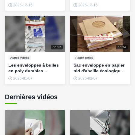
avec fenêtre
2025-12-16
2025-12-16
00:17
00:24
Autres vidéos
Paper series
Les enveloppes à bulles
Sac enveloppe en papier
en poly durables
nid d'abeille écologique
protègent vos envois
pour livraison express
2026-01-07
2025-03-07
Dernières vidéos