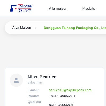
À la maison
Produits
À La Maison
Dongguan Taihong Packaging Co., Ltd
Miss. Beatrice
salesman
E-mail:
service10@skylinepack.com
Phone:
+8613249056891
Quel est
8613249056891