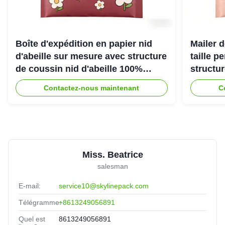
Boîte d'expédition en papier nid
Mailer d
d'abeille sur mesure avec structure
taille p
de coussin nid d'abeille 100%
structu
recyclable pour emballage de
d'abeill
Contactez-nous maintenant
C
protection écologique
une exp
Miss. Beatrice
salesman
E-mail:
service10@skylinepack.com
Télégramme:
+8613249056891
Quel est
8613249056891