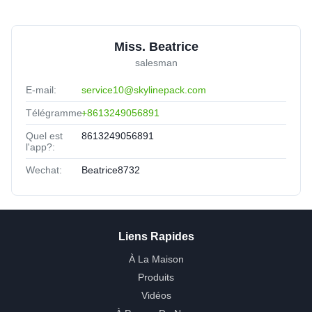
Miss. Beatrice
salesman
E-mail:
service10@skylinepack.com
Télégramme:
+8613249056891
Quel est
8613249056891
l'app?:
Wechat:
Beatrice8732
Liens Rapides
À La Maison
Produits
Vidéos