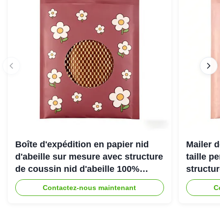
Boîte d'expédition en papier nid
Mailer d
d'abeille sur mesure avec structure
taille p
de coussin nid d'abeille 100%
structu
recyclable pour emballage de
d'abeill
Contactez-nous maintenant
C
protection écologique
une exp