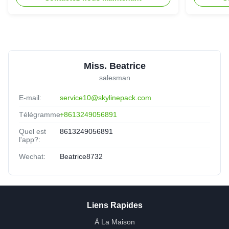
protection écologique
une exp
Miss. Beatrice
salesman
E-mail:
service10@skylinepack.com
Télégramme:
+8613249056891
Quel est
8613249056891
l'app?:
Wechat:
Beatrice8732
Liens Rapides
À La Maison