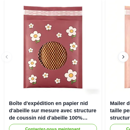
Boîte d'expédition en papier nid
Mailer d
d'abeille sur mesure avec structure
taille p
de coussin nid d'abeille 100%
structu
recyclable pour emballage de
d'abeill
Contactez-nous maintenant
C