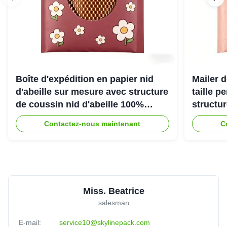
Boîte d'expédition en papier nid
Mailer d
d'abeille sur mesure avec structure
taille p
de coussin nid d'abeille 100%
structu
recyclable pour emballage de
d'abeill
Contactez-nous maintenant
C
protection écologique
une exp
Miss. Beatrice
salesman
E-mail:
service10@skylinepack.com