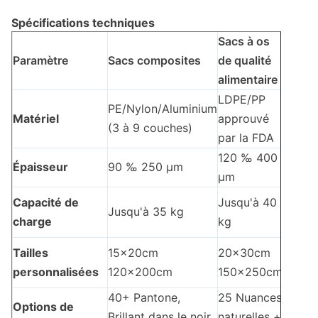
Spécifications techniques
Sacs à os
Paramètre
Sacs composites
de qualité
alimentaire
LDPE/PP
PE/Nylon/Aluminium
Matériel
approuvé
(3 à 9 couches)
par la FDA
120 ‰ 400
Épaisseur
90 ‰ 250 μm
μm
Capacité de
Jusqu'à 40
Jusqu'à 35 kg
charge
kg
Tailles
15x20cm ️
20x30cm
personnalisées
120x200cm
150x250cm
40+ Pantone,
25 Nuances
Options de
Brillant dans le noir,
naturelles +