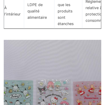
Réglement
LDPE de
que les
À
relative à l
qualité
produits
l'intérieur
protection
alimentaire
sont
consomma
étanches