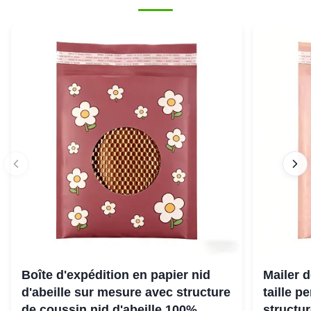
Boîte d'expédition en papier nid
Mailer d
d'abeille sur mesure avec structure
taille p
de coussin nid d'abeille 100%
structu