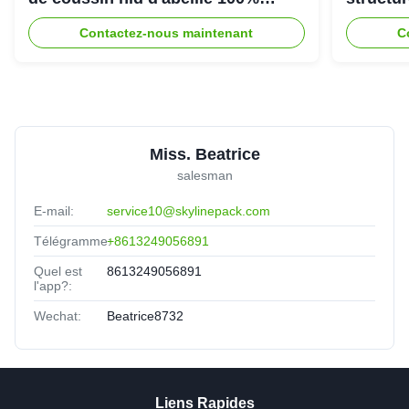
recyclable pour emballage de
d'abeill
Contactez-nous maintenant
C
protection écologique
une exp
Miss. Beatrice
salesman
E-mail:
service10@skylinepack.com
Télégramme:
+8613249056891
Quel est
8613249056891
l'app?:
Wechat:
Beatrice8732
Liens Rapides