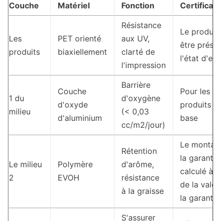
Couche
Matériel
Fonction
Certificati
Résistance
Le produit 
Les
PET orienté
aux UV,
être prése
produits
biaxiellement
clarté de
l'état d'ess
l'impression
Barrière
Couche
Pour les
1 du
d'oxygène
d'oxyde
produits d
milieu
(< 0,03
d'aluminium
base
cc/m2/jour)
Le montan
Rétention
la garantie
Le milieu
Polymère
d'arôme,
calculé à p
2
EVOH
résistance
de la valeu
à la graisse
la garantie
S'assurer