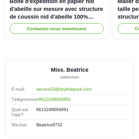
Boîte d'expédition en papier nid
Mailer d
d'abeille sur mesure avec structure
taille p
de coussin nid d'abeille 100%
structu
recyclable pour emballage de
d'abeill
Contactez-nous maintenant
C
protection écologique
une exp
Miss. Beatrice
salesman
E-mail:
service10@skylinepack.com
Télégramme:
+8613249056891
Quel est
8613249056891
l'app?:
Wechat:
Beatrice8732