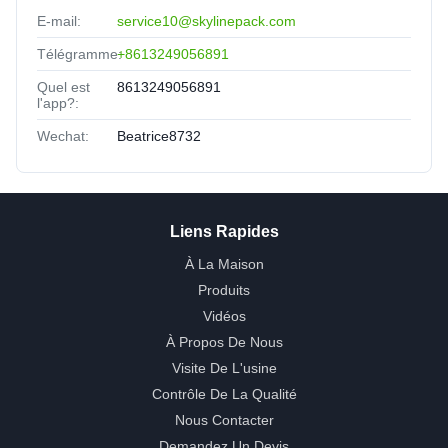
E-mail:
service10@skylinepack.com
Télégramme:
+8613249056891
Quel est
8613249056891
l'app?:
Wechat:
Beatrice8732
Liens Rapides
À La Maison
Produits
Vidéos
À Propos De Nous
Visite De L'usine
Contrôle De La Qualité
Nous Contacter
Demandez Un Devis