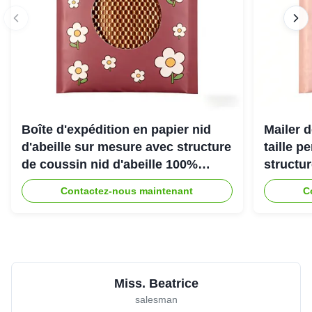
Boîte d'expédition en papier nid
Mailer d
d'abeille sur mesure avec structure
taille p
de coussin nid d'abeille 100%
structu
recyclable pour emballage de
d'abeill
Contactez-nous maintenant
C
protection écologique
une exp
Miss. Beatrice
salesman