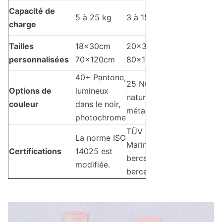
Capacité de
5 à 25 kg
3 à 15 kg
charge
Tailles
18x30cm
20x35cm
personnalisées
70x120cm
80x150cm
40+ Pantone,
25 Nuances
Options de
lumineux
naturelles et
couleur
dans le noir,
métalliques
photochrome
TÜV OK
La norme ISO
Marine, du
Certifications
14025 est
berceau au
modifiée.
berceau