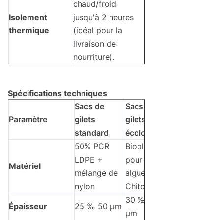
chaud/froid
Isolement
jusqu'à 2 heures
thermique
(idéal pour la
livraison de
nourriture).
Spécifications techniques
Sacs de
Sacs de
Paramètre
gilets
gilets
standard
écologiques
50% PCR
Bioplastique
LDPE +
pour les
Matériel
mélange de
algues +
nylon
Chitosan
30 ‰ 60
Épaisseur
25 ‰ 50 μm
μm