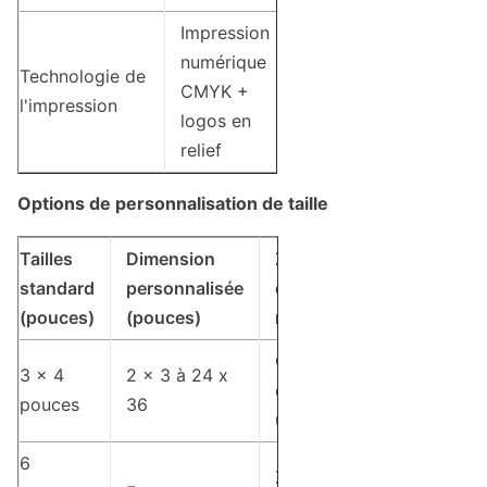
Impression
numérique
Technologie de
CMYK +
l'impression
logos en
relief
Options de personnalisation de taille
Tailles
Dimension
Zone
standard
personnalisée
d'impression
(pouces)
(pouces)
maximale
Corps entier
3 x 4
2 x 3 à 24 x
ou logo
pouces
36
uniquement
6
Zones de