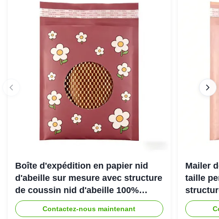
Boîte d'expédition en papier nid
Mailer d
d'abeille sur mesure avec structure
taille p
de coussin nid d'abeille 100%
structu
recyclable pour emballage de
d'abeill
Contactez-nous maintenant
C
protection écologique
une exp