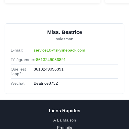
Miss. Beatrice
salesman
E-mail:
service10@skylinepack.com
Télégramme:
+8613249056891
Quel est
8613249056891
l'app?:
Wechat:
Beatrice8732
Liens Rapides
À La Maison
Produits