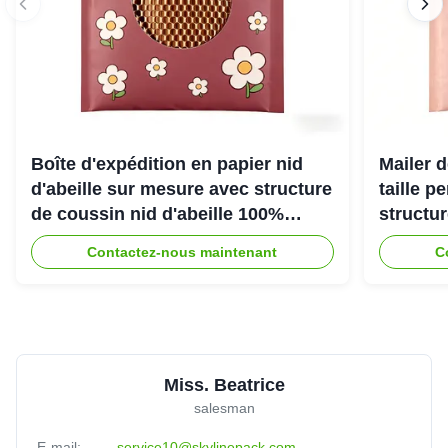
Boîte d'expédition en papier nid
Mailer d
d'abeille sur mesure avec structure
taille p
de coussin nid d'abeille 100%
structu
recyclable pour emballage de
d'abeill
Contactez-nous maintenant
C
protection écologique
une exp
Miss. Beatrice
salesman
E-mail:
service10@skylinepack.com