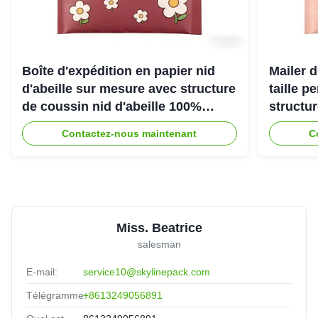
Boîte d'expédition en papier nid
Mailer d
d'abeille sur mesure avec structure
taille p
de coussin nid d'abeille 100%
structu
recyclable pour emballage de
d'abeill
Contactez-nous maintenant
C
protection écologique
une exp
Miss. Beatrice
salesman
E-mail:
service10@skylinepack.com
Télégramme:
+8613249056891