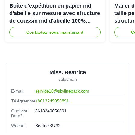
Boîte d'expédition en papier nid
Mailer d
d'abeille sur mesure avec structure
taille p
de coussin nid d'abeille 100%
structu
recyclable pour emballage de
d'abeill
Contactez-nous maintenant
C
protection écologique
une exp
Miss. Beatrice
salesman
E-mail:
service10@skylinepack.com
Télégramme:
+8613249056891
Quel est
8613249056891
l'app?:
Wechat:
Beatrice8732