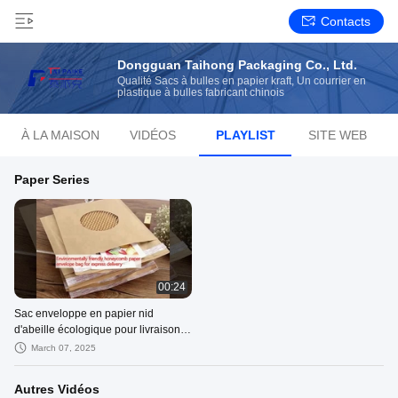
Contacts
Dongguan Taihong Packaging Co., Ltd.
Qualité Sacs à bulles en papier kraft, Un courrier en
plastique à bulles fabricant chinois
À LA MAISON
VIDÉOS
PLAYLIST
SITE WEB
Paper Series
00:24
Sac enveloppe en papier nid
d'abeille écologique pour livraison
express
March 07, 2025
Autres Vidéos