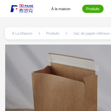
À la maison
Produits
À La Maison
Produits
Sac de papier inférieur