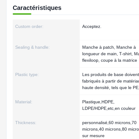
Caractéristiques
Custom order:
Acceptez.
Sealing & handle:
Manche à patch, Manche à
longueur de main, T-shirt, 
flexiloop, coupe à la matrice
Plastic type:
Les produits de base doivent
fabriqués à partir de matéri
haute densité, tels que le PE
Material:
Plastique,HDPE,
LDPE/HDPE,etc,en couleur
Thickness:
personnalisé,60 microns,70
microns,40 microns,80 micr
sur mesure