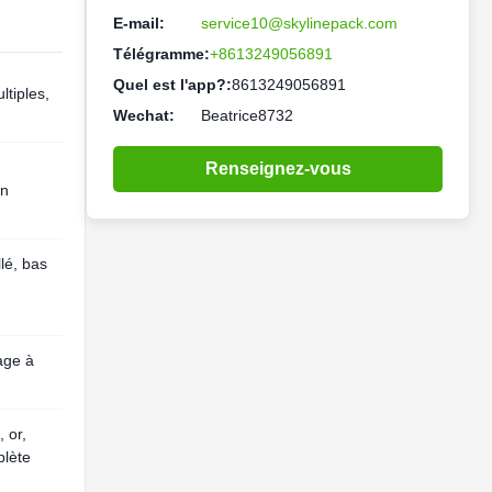
E-mail:
service10@skylinepack.com
Télégramme:
+8613249056891
Quel est l'app?:
8613249056891
tiples,
Wechat:
Beatrice8732
Renseignez-vous
on
lé, bas
age à
 or,
plète