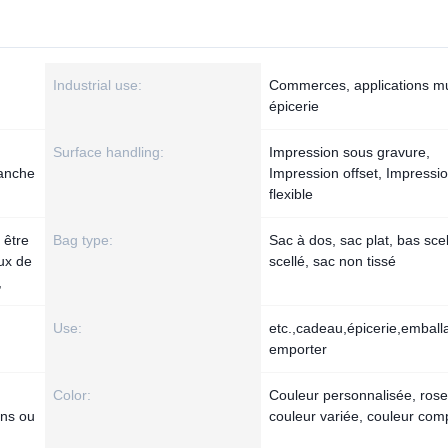
Industrial use:
Commerces, applications mul
épicerie
Surface handling:
Impression sous gravure,
Manche
Impression offset, Impressi
flexible
 être
Bag type:
Sac à dos, sac plat, bas scel
aux de
scellé, sac non tissé
,
Use:
etc.,cadeau,épicerie,emball
emporter
Color:
Couleur personnalisée, rose,
ons ou
couleur variée, couleur com