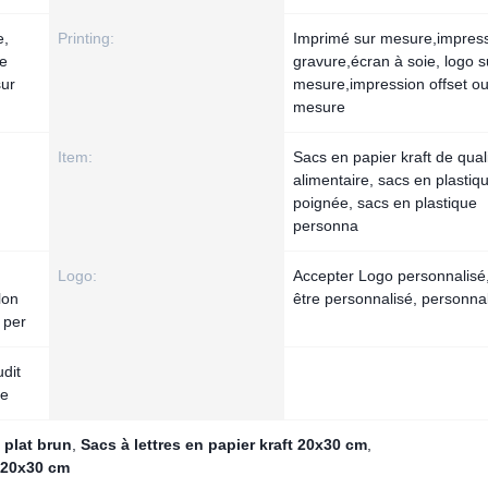
e,
Printing:
Imprimé sur mesure,impres
re
gravure,écran à soie, logo s
sur
mesure,impression offset ou
mesure
Item:
Sacs en papier kraft de qual
alimentaire, sacs en plastiq
poignée, sacs en plastique
personna
Logo:
Accepter Logo personnalisé
lon
être personnalisé, personna
 per
dit
ne
 plat brun
,
Sacs à lettres en papier kraft 20x30 cm
,
t 20x30 cm