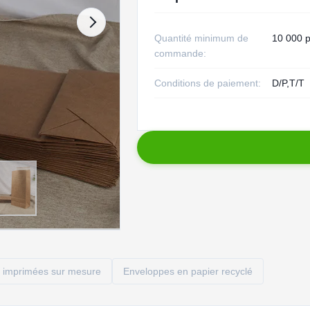
Quantité minimum de
10 000 p
commande:
Conditions de paiement:
D/P,T/T
t imprimées sur mesure
Enveloppes en papier recyclé