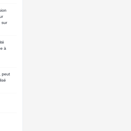
sion
ur
 sur
ité
ue à
, peut
lisé