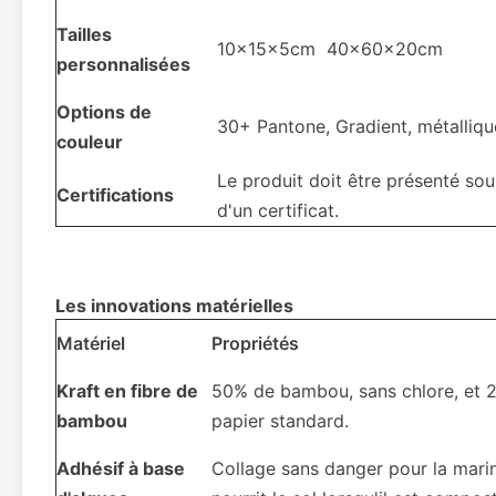
Tailles
10x15x5cm ️ 40x60x20cm
personnalisées
Options de
30+ Pantone, Gradient, métalliqu
couleur
Le produit doit être présenté so
Certifications
d'un certificat.
Les innovations matérielles
Matériel
Propriétés
Kraft en fibre de
50% de bambou, sans chlore, et 2 
bambou
papier standard.
Adhésif à base
Collage sans danger pour la marine