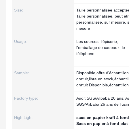
Size:
Taille personnalisée accepté
Taille personnalisée, peut êt
personnalisée, sur mesure, 
mesure
Usage:
Les courses, l'épicerie,
l'emballage de cadeaux, le
téléphone.
Sample:
Disponible,offre d'échantillon
gratuit,libre en stock,échantil
gratuit Disponible,échantillon
Factory type:
Audit SGS/Alibaba 20 ans, Au
SGS/Alibaba 26 ans de l'usi
High Light:
sacs en papier kraft à fond
Sacs en papier à fond pla