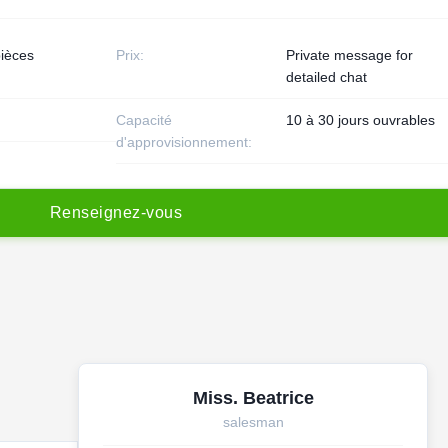
ièces
Prix:
Private message for
detailed chat
Capacité
10 à 30 jours ouvrables
d'approvisionnement:
R
e
n
s
e
i
g
n
e
z
-
v
o
u
s
Miss. Beatrice
salesman