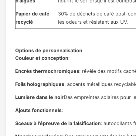
d'algues
nourrit le sol lorsqu'il est compos
Papier de café
30% de déchets de café post-con
recyclé
les odeurs et résistant aux UV.
Options de personnalisation
Couleur et conception
:
Encrés thermochromiques
: révèle des motifs caché
Foils holographiques
: accents métalliques recyclab
Lumière dans le noir
Des empreintes solaires pour le 
Ajouts fonctionnels
:
Sceaux à l'épreuve de la falsification
: autocollants 