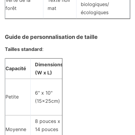
Verte de la
Texte noir
biologiques/
forêt
mat
écologiques
Guide de personnalisation de taille
Tailles standard
:
Dimensions
Type de
Capacité
(W x L)
sceau
D'une
6" x 10"
épaisseur
Petite
(15x25cm)
n'excédant
pas 1 mm
8 pouces x
Fermeture
Moyenne
14 pouces
à glissière