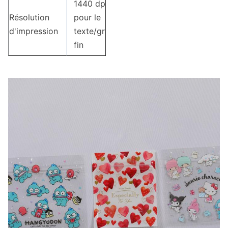
1440 dpi HD
Résolution
pour le
d'impression
texte/graphique
fin