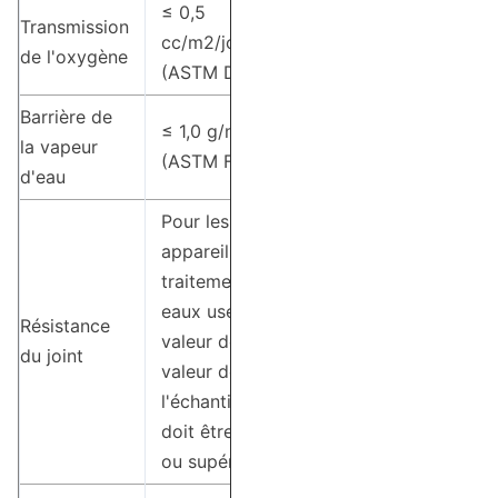
≤ 0,5
Transmission
cc/m2/jour
de l'oxygène
(ASTM D3985)
Barrière de
≤ 1,0 g/m2/jour
la vapeur
(ASTM F1249)
d'eau
Pour les
appareils de
traitement des
eaux usées, la
Résistance
valeur de la
du joint
valeur de
l'échantillon
doit être égale
ou supérieure à: